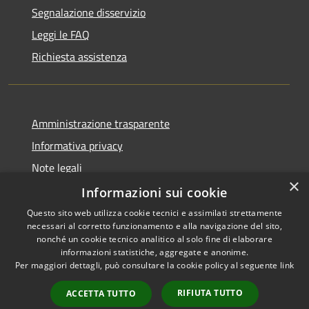
Segnalazione disservizio
Leggi le FAQ
Richiesta assistenza
Amministrazione trasparente
Informativa privacy
Note legali
×
Dichiarazione di accessibilità
Informazioni sui cookie
Questo sito web utilizza cookie tecnici e assimilati strettamente
necessari al corretto funzionamento e alla navigazione del sito,
nonché un cookie tecnico analitico al solo fine di elaborare
informazioni statistiche, aggregate e anonime.
RSS
Copyright © 2026 • Comune di
Per maggiori dettagli, può consultare la cookie policy al seguente
link
Accessibilità
Domus de Maria • Powered by
Privacy
Municipium
Accesso
•
RIFIUTA TUTTO
ACCETTA TUTTO
Cookie