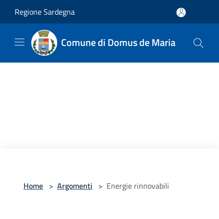
Salta al contenuto principale
Regione Sardegna
Comune di Domus de Maria
Home
>
Argomenti
>
Energie rinnovabili