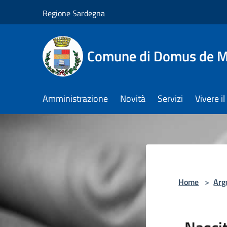
Salta al contenuto principale
Regione Sardegna
Comune di Domus de M
Amministrazione
Novità
Servizi
Vivere 
Home
>
Arg