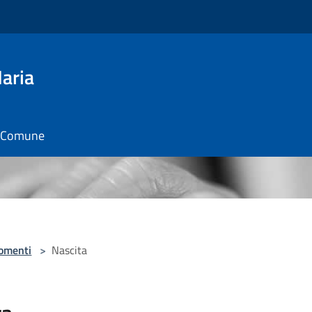
aria
il Comune
omenti
>
Nascita