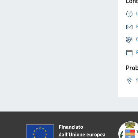
Cont
Prob